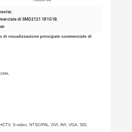
:
100000 ore
vastar
,
mmerciale di SMD2121 1R1G1B
,
mm
 di visualizzazione principale commerciale di
zata,
TV, HCTV, S-video, NTSC/PAL, DVI, AVI, VGA, SDI,