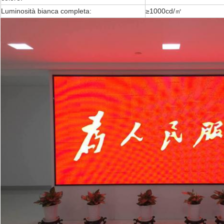
Luminosità bianca completa:
≥1000cd/㎡