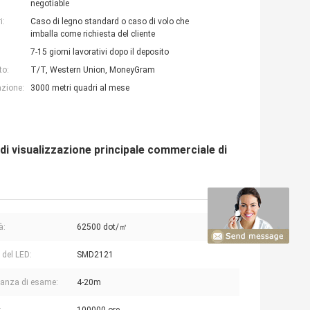
negotiable
i:
Caso di legno standard o caso di volo che
imballa come richiesta del cliente
7-15 giorni lavorativi dopo il deposito
to:
T/T, Western Union, MoneyGram
azione:
3000 metri quadri al mese
i visualizzazione principale commerciale di
à:
62500 dot/㎡
del LED:
SMD2121
tanza di esame:
4-20m