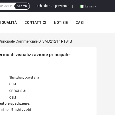
Richiedere un preventivo
Search
|
Italian
 QUALITÀ
CONTATTICI
NOTIZIE
CASI
 Principale Commerciale Di SMD2121 1R1G1B
rmo di visualizzazione principale
Shenzhen, porcellana
OEM
CE ROHS UL
OEM
nto e spedizione:
minimo:
5 metri quadri