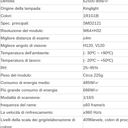
Densità:
62500 dots/㎡
Origine della lampada:
Kinglight
Colori:
1R1G1B
Spec. principali:
SMD2121
Risoluzione del modulo:
W64×H32
Migliore distanza di esame:
≥4m
Migliore angolo di visione:
H120, V120
Temperatura dell'ambiente:
(- 30ºC ~ +90ºC)
Temperatura di lavoro:
(- 20ºC ~ +50ºC)
RH:
25~95%
Peso del modulo:
Circa 225g.
Consumo di energia medio:
485W/㎡
Più grande consumo di energia:
686W/㎡
Modalità di scansione:
1/16S
frequenza del rame:
≥60 frame/s
La velocità di rinfrescamento:
≥960 Hz/s
Livelli della scala dei grigi/elaborazione di
4096levels, colori di pr
colore: