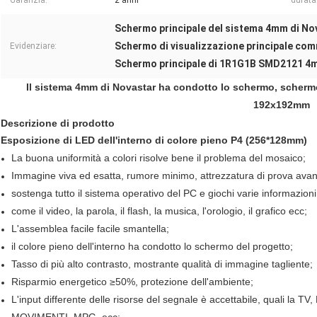
Garanzia:
2 anni
durata
Schermo principale del sistema 4mm di No
Schermo di visualizzazione principale co
Evidenziare:
Schermo principale di 1R1G1B SMD2121 4
Il sistema 4mm di Novastar ha condotto lo schermo, schermo
192x192mm
Descrizione di prodotto
Esposizione di LED dell'interno di colore pieno P4 (256*128mm)
La buona uniformità a colori risolve bene il problema del mosaico;
Immagine viva ed esatta, rumore minimo, attrezzatura di prova avan
sostenga tutto il sistema operativo del PC e giochi varie informazioni
come il video, la parola, il flash, la musica, l'orologio, il grafico ecc;
L'assemblea facile facile smantella;
il colore pieno dell'interno ha condotto lo schermo del progetto;
Tasso di più alto contrasto, mostrante qualità di immagine tagliente;
Risparmio energetico ≥50%, protezione dell'ambiente;
L'input differente delle risorse del segnale è accettabile, quali la 