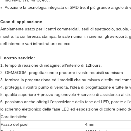
MOVIMENTI, MPG, ecc;
Adozione la tecnologia integrata di SMD tre, il più grande angolo di v
Caso di applicazione
Ampiamente usato per i centri commerciali, sedi di spettacolo, scuole, e
mostra, la conferenza stampa, le sale riunioni, i cinema, gli aeroporti, gli
dell'interno e vari infrastrutture ed ecc.
Il nostro servizio:
1. tempo di reazione di indagine: all'interno di 12hours.
2. OEM&ODM: progettazione e produrre i vostri requisiti su misura.
3. fornisca la progettazione ed i modelli che su misura distributori com
4. protegga il vostro punto di vendita, l'idea di progettazione e tutte le 
5. qualità superiore + prezzo ragionevole + servizio di assistenza al cli
6. possiamo anche offrirgli l'esposizione della fase del LED, parete all
lo schermo elettronico della fase LED ed esposizione di colore pieno 
Caratteristiche
Passo del pixel:
4mm