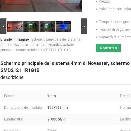
Prezzo:
Imballaggi particolar
Tempi di consegna:
Termini di pagamen
Capacità di aliment
Grande immagine :
Schermo principale del sistema
4mm di Novastar, schermo di visualizzazione
Contatto
principale commerciale di SMD2121 1R1G1B
Schermo principale del sistema 4mm di Novastar, schermo d
SMD2121 1R1G1B
descrizione
Passo:
4mm
Densit
Dimensione del modulo:
192x192mm
Norma 
Luminosità:
≥1000cd/㎡
La dis